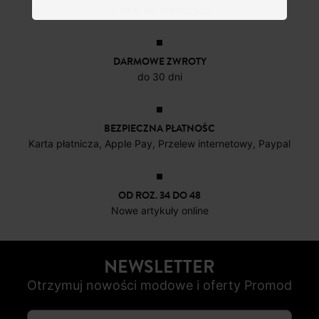
DOSTAWA DO PACZKOMATÓW
4 do 6 dni roboczych
DARMOWE ZWROTY
do 30 dni
BEZPIECZNA PŁATNOŚC
Karta płatnicza, Apple Pay, Przelew internetowy, Paypal
OD ROZ. 34 DO 48
Nowe artykuły online
NEWSLETTER