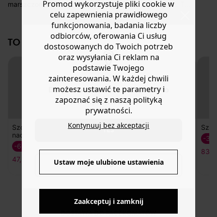
koszt przesyłki wynosi 9,40 zł.
Promod wykorzystuje pliki cookie w
marszczony i elastyczny pas. Wykończenie ściegiem. Te
celu zapewnienia prawidłowego
damskie szorty są wykonane w 100% z bawełny
Masz
30 dn
i od daty otrzymania produktów na ich zwrot
pochodzącej z ekologicznych upraw, uprawianej bez
funkcjonowania, badania liczby
lub wymianę.
pestycydów, nawozów chemicznych i GMO w celu
odbiorców, oferowania Ci usług
Pomoc
TO NA PEWNO CI SIĘ SPODOBA!
ochrony bioróżnorodności.
dostosowanych do Twoich potrzeb
oraz wysyłania Ci reklam na
podstawie Twojego
zainteresowania. W każdej chwili
możesz ustawić te parametry i
Do you want to be redirected to
zapoznać się z naszą polityką
www.promod.com ?
prywatności.
Kontynuuj bez akceptacji
Płócienne
Spodenki
Szor
YES
spodenki
-50%
-30
-20%
59,50 ZŁ
83,5
Szorty z
71,50 ZŁ
Ustaw moje ulubione ustawienia
NO
nadrukiem
-60%
47,50 ZŁ
Zaakceptuj i zamknij