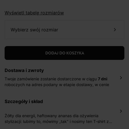
Wyświetl tabelę rozmiarów
wybierz swój rozmiar
DODAJ DO KOSZYKA
Dostawa i zwroty
Twoje zamówienie zostanie dostarczone w ciągu
7 dni
roboczych na adres podany w etapie dostawy, w cenie
10,90 zł za standardową dostawę Inpost. Dostarczamy
również w ciągu 2 dni roboczych za 39,90 PLN za
szczegóły i skład
pośrednictwem DHL Express.
Nowość: Zamówienia dostarczamy w ciągu 4-6 dni
roboczych do wybranego przez Ciebie paczkomatu , a
Żółty dla energii, haftowany ananas dla ożywienia
koszt przesyłki wynosi 9,40 zł.
stylizacji: lubimy to, mówimy „tak" i nosimy ten T-shirt z
słońcem lub bez – bo słońcem jesteście Wy! Wystarczy
Masz
30 dn
i od daty otrzymania produktów na ich zwrot