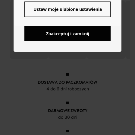
Ustaw moje ulubione ustawienia
NO
Zaakceptuj i zamknij
DOSTAWA DO PACZKOMATÓW
4 do 6 dni roboczych
DARMOWE ZWROTY
do 30 dni