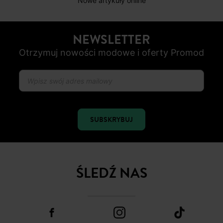
do 30 dni
BEZPIECZNA PŁATNOŚC
Karta płatnicza, Apple Pay, Przelew internetowy, Paypal
OD ROZ. 34 DO 48
Nowe artykuły online
NEWSLETTER
Otrzymuj nowości modowe i oferty Promod
SUBSKRYBUJ