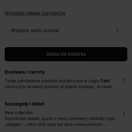
Wyświetl tabelę rozmiarów
wybierz swój rozmiar
DODAJ DO KOSZYKA
Dostawa i zwroty
Twoje zamówienie zostanie dostarczone w ciągu
7 dni
roboczych na adres podany w etapie dostawy, w cenie
10,90 zł za standardową dostawę Inpost. Dostarczamy
również w ciągu 2 dni roboczych za 39,90 PLN za
szczegóły i skład
pośrednictwem DHL Express.
Nowość: Zamówienia dostarczamy w ciągu 4-6 dni
New collection
roboczych do wybranego przez Ciebie paczkomatu , a
Koronkowe detale, guziki z masy perłowej i zakładki typu
koszt przesyłki wynosi 9,40 zł.
„religijka"… retro urok staje się ultra-nowoczesnym
trendem sezonu wiosna-lato. Ten krótki top łącz z
Masz
30 dn
i od daty otrzymania produktów na ich zwrot