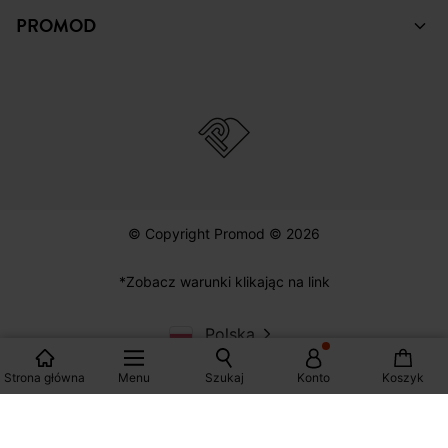
© Copyright Promod © 2026
*Zobacz warunki klikając na link
Polska
Strona główna
Menu
Szukaj
Konto
Koszyk