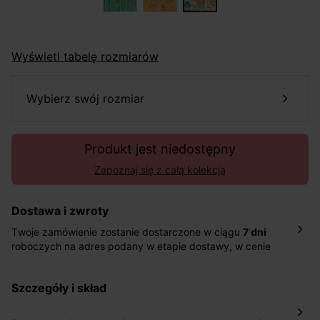
Wyświetl tabelę rozmiarów
wybierz swój rozmiar
Produkt jest niedostępny
Zapoznaj się z całą kolekcją
Dostawa i zwroty
Twoje zamówienie zostanie dostarczone w ciągu
7 dni
roboczych na adres podany w etapie dostawy, w cenie
10,90 zł za standardową dostawę Inpost. Dostarczamy
również w ciągu 2 dni roboczych za 39,90 PLN za
szczegóły i skład
pośrednictwem DHL Express.
Nowość: Zamówienia dostarczamy w ciągu 4-6 dni