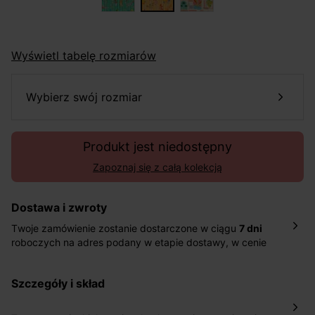
Wyświetl tabelę rozmiarów
wybierz swój rozmiar
Produkt jest niedostępny
Zapoznaj się z całą kolekcją
Dostawa i zwroty
Twoje zamówienie zostanie dostarczone w ciągu
7 dni
roboczych na adres podany w etapie dostawy, w cenie
10,90 zł za standardową dostawę Inpost. Dostarczamy
również w ciągu 2 dni roboczych za 39,90 PLN za
szczegóły i skład
pośrednictwem DHL Express.
Nowość: Zamówienia dostarczamy w ciągu 4-6 dni