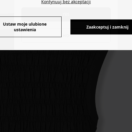
Kontynuuj bez akceptacji
YES
Ustaw moje ulubione
Zaakceptuj i zamknij
ustawienia
NO