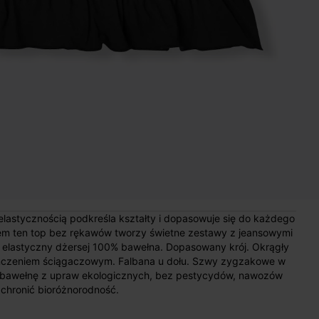
z elastycznością podkreśla kształty i dopasowuje się do każdego
zem ten top bez rękawów tworzy świetne zestawy z jeansowymi
 i elastyczny dżersej 100% bawełna. Dopasowany krój. Okrągły
ończeniem ściągaczowym. Falbana u dołu. Szwy zygzakowe w
ra bawełnę z upraw ekologicznych, bez pestycydów, nawozów
chronić bioróżnorodność.