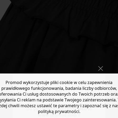
Promod wykorzystuje pliki cookie w celu zapewnienia
prawidłowego funkcjonowania, badania liczby odbiorców,
oferowania Ci usług dostosowanych do Twoich potrzeb ora
ysyłania Ci reklam na podstawie Twojego zainteresowania.
żdej chwili możesz ustawić te parametry i zapoznać się z na
Do you want to be redirected to
polityką prywatności.
www.promod.com ?