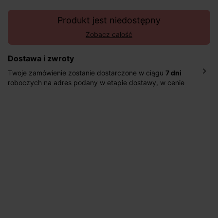
Produkt jest niedostępny
Zobacz całość
Dostawa i zwroty
Twoje zamówienie zostanie dostarczone w ciągu
7 dni
roboczych na adres podany w etapie dostawy, w cenie
10,90 zł za standardową dostawę Inpost. Dostarczamy
również w ciągu 2 dni roboczych za 39,90 PLN za
pośrednictwem DHL Express.
Nowość: Zamówienia dostarczamy w ciągu 4-6 dni
roboczych do wybranego przez Ciebie paczkomatu , a
koszt przesyłki wynosi 9,40 zł.
Masz
30 dn
i od daty otrzymania produktów na ich zwrot
lub wymianę.
Pomoc