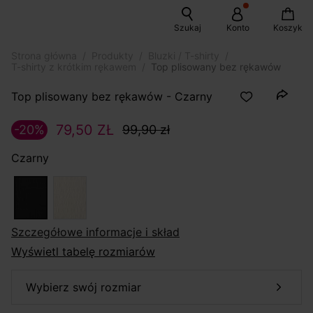
Szukaj
Konto
Koszyk
Strona główna
Produkty
Bluzki / T-shirty
T-shirty z krótkim rękawem
Top plisowany bez rękawów
Top plisowany bez rękawów - Czarny
79,50 ZŁ
-20%
99,90 zł
Czarny
szczegółowe informacje i skład
Wyświetl tabelę rozmiarów
wybierz swój rozmiar