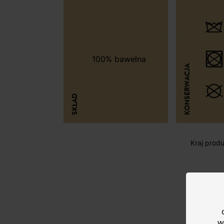
100% bawełna
KONSERWACJA
SKŁAD
Kraj produk
w