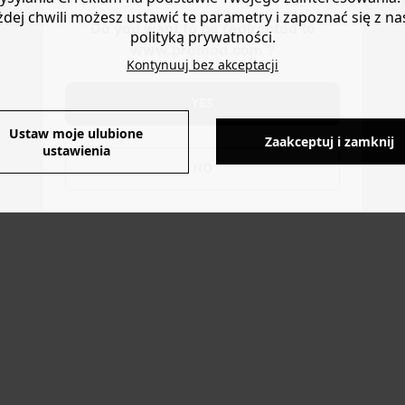
żdej chwili możesz ustawić te parametry i zapoznać się z na
Do you want to be redirected to
polityką prywatności.
www.promod.com ?
Kontynuuj bez akceptacji
YES
Ustaw moje ulubione
Zaakceptuj i zamknij
ustawienia
NO