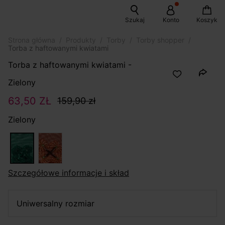
Szukaj
Konto
Koszyk
Strona główna
Produkty
Torby
Torby shopper
Torba z haftowanymi kwiatami
Torba z haftowanymi kwiatami -
Zielony
63,50 ZŁ
159,90 zł
Zielony
szczegółowe informacje i skład
uniwersalny rozmiar