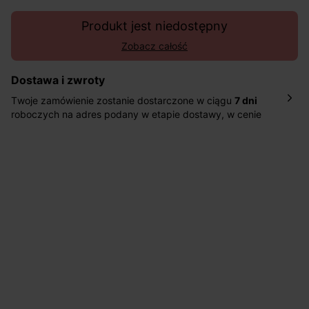
Produkt jest niedostępny
Zobacz całość
Dostawa i zwroty
Twoje zamówienie zostanie dostarczone w ciągu
7 dni
roboczych na adres podany w etapie dostawy, w cenie
10,90 zł za standardową dostawę Inpost. Dostarczamy
również w ciągu 2 dni roboczych za 39,90 PLN za
pośrednictwem DHL Express.
Nowość: Zamówienia dostarczamy w ciągu 4-6 dni
roboczych do wybranego przez Ciebie paczkomatu , a
koszt przesyłki wynosi 9,40 zł.
Masz
30 dn
i od daty otrzymania produktów na ich zwrot
lub wymianę.
Pomoc