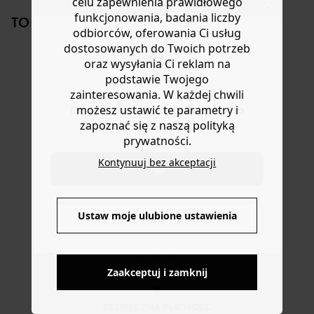
celu zapewnienia prawidłowego
kieszeń, podszewka. Jeden rozmiar. Świetny pomysł na
lub wymianę.
funkcjonowania, badania liczby
TO NA PEWNO CI SIĘ SPODOBA!
prezent. Czyść delikatnie i regularnie impregnuje.
Pomoc
odbiorców, oferowania Ci usług
dostosowanych do Twoich potrzeb
oraz wysyłania Ci reklam na
podstawie Twojego
zainteresowania. W każdej chwili
możesz ustawić te parametry i
Do you want to be redirected to
zapoznać się z naszą polityką
www.promod.com ?
prywatności.
Torba z płótna w
Torebka w
Panterkowa
Spra
panterkę
panterkę
nerka
crois
Kontynuuj bez akceptacji
YES
119,90 zł
119,90 zł
-20%
-30
79,50 ZŁ
83,5
Ustaw moje ulubione ustawienia
NO
DOSTAWA DO PACZKOMATÓW
Zaakceptuj i zamknij
4 do 6 dni roboczych