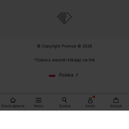
ZAKUPY
POMOC
PROMOD
© Copyright Promod © 2026
*Zobacz warunki klikając na link
Strona główna
Menu
Szukaj
Konto
Koszyk
Polska