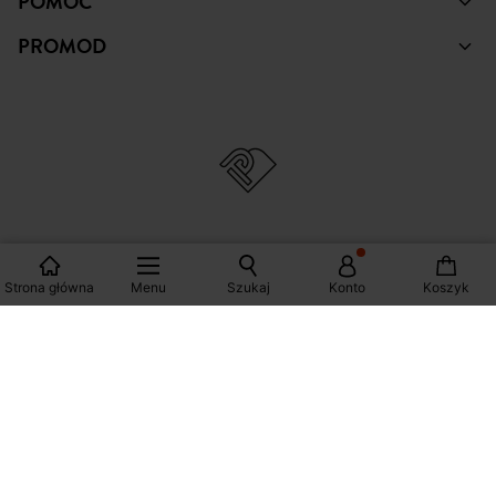
ZAKUPY
POMOC
PROMOD
Strona główna
Menu
Szukaj
Konto
Koszyk
© Copyright Promod © 2026
*Zobacz warunki klikając na link
Polska