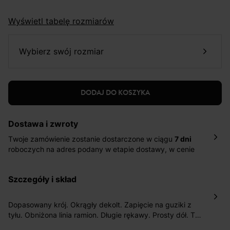
Wyświetl tabelę rozmiarów
wybierz swój rozmiar
DODAJ DO KOSZYKA
Dostawa i zwroty
Twoje zamówienie zostanie dostarczone w ciągu
7 dni
roboczych na adres podany w etapie dostawy, w cenie
10,90 zł za standardową dostawę Inpost. Dostarczamy
również w ciągu 2 dni roboczych za 39,90 PLN za
szczegóły i skład
pośrednictwem DHL Express.
Nowość: Zamówienia dostarczamy w ciągu 4-6 dni
roboczych do wybranego przez Ciebie paczkomatu , a
Dopasowany krój. Okrągły dekolt. Zapięcie na guziki z
koszt przesyłki wynosi 9,40 zł.
tyłu. Obniżona linia ramion. Długie rękawy. Prosty dół. Ta
sukienka damska zawiera włókna pochodzące z
Masz
30 dn
i od daty otrzymania produktów na ich zwrot