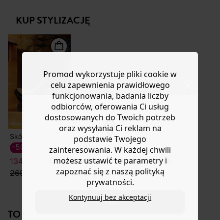
recyklingu.
lub wymianę.
KUP STYLIZACJĘ
Pomoc
Promod wykorzystuje pliki cookie w
celu zapewnienia prawidłowego
funkcjonowania, badania liczby
odbiorców, oferowania Ci usług
dostosowanych do Twoich potrzeb
oraz wysyłania Ci reklam na
Skórzane botki chelsea
podstawie Twojego
-50%
zainteresowania. W każdej chwili
możesz ustawić te parametry i
Do you want to be redirected to
134,50 ZŁ
zapoznać się z naszą polityką
www.promod.com ?
269,90 zł
prywatności.
Kontynuuj bez akceptacji
YES
TO NA PEWNO CI SIĘ SPODOBA!