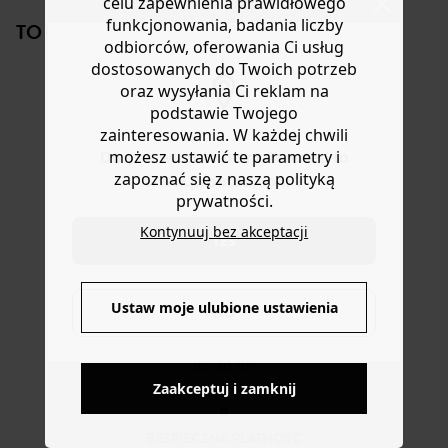
celu zapewnienia prawidłowego
Szerokie nogawki. 2 kieszenie. Z wiskozy lub bawełny.
lub wymianę.
funkcjonowania, badania liczby
TO NA PEWNO CI SIĘ SPODOBA!
Znajdź materiał w naszym sklepie internetowym! Wzór w
Pomoc
odbiorców, oferowania Ci usług
formacie PDF do wydrukowania, złożenia i wycięcia.
dostosowanych do Twoich potrzeb
Dostępne w językach FR i EN
oraz wysyłania Ci reklam na
podstawie Twojego
zainteresowania. W każdej chwili
możesz ustawić te parametry i
Do you want to be redirected to
zapoznać się z naszą polityką
www.promod.com ?
prywatności.
Wzór PDF
Papierowy wzór
Wzór PDF top
Wzór
kombinezon
kombi
HELLO
kurt
Kontynuuj bez akceptacji
YES
PETRA
GABRIELLE
42,90 zł
72,90 zł
42,90 zł
42,9
Ustaw moje ulubione ustawienia
NO
DOSTAWA DO PACZKOMATÓW
4 do 6 dni roboczych
Zaakceptuj i zamknij