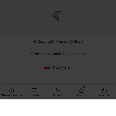
ZAKUPY
POMOC
PROMOD
© Copyright Promod © 2026
Strona główna
Menu
Szukaj
Konto
Koszyk
*Zobacz warunki klikając na link
Polska