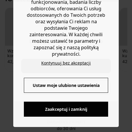
funkcjonowania, badania liczby
Pomoc
wydrukowania, złożenia i wycięcia. Dostępne w językach
odbiorców, oferowania Ci usług
FR i EN
dostosowanych do Twoich potrzeb
oraz wysyłania Ci reklam na
podstawie Twojego
zainteresowania. W każdej chwili
możesz ustawić te parametry i
Do you want to be redirected to
zapoznać się z naszą polityką
www.promod.com ?
Wzór PDF
Wzór PDF kurtka
Wzór PDF
Wzór
prywatności.
kombinezon
JANIS
sukienka
kurt
PETRA
BELLEVILLE
42,90 zł
42,90 zł
42,90 zł
42,9
Kontynuuj bez akceptacji
YES
Ustaw moje ulubione ustawienia
NO
DOSTAWA DO PACZKOMATÓW
4 do 6 dni roboczych
Zaakceptuj i zamknij
DARMOWE ZWROTY
do 30 dni