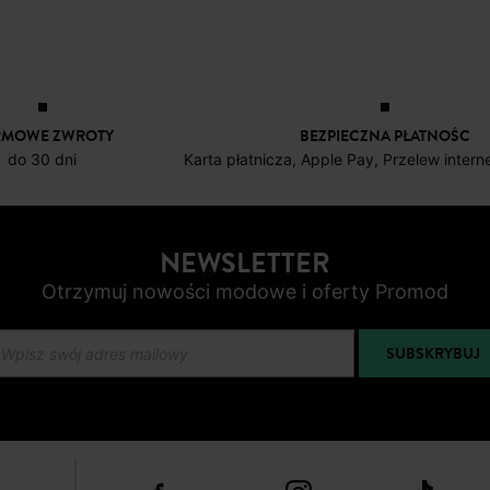
Skórzane sandały na obcasie
119,90 zł
Ł
RMOWE ZWROTY
BEZPIECZNA PŁATNOŚC
do 30 dni
Karta płatnicza, Apple Pay, Przelew inter
NEWSLETTER
Otrzymuj nowości modowe i oferty Promod
SUBSKRYBUJ