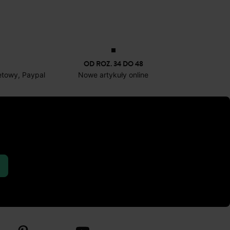
Damskie sandały skórzane
Tenisówki
-30%
-50%
111,50 ZŁ
79
OD ROZ. 34 DO 48
netowy, Paypal
Nowe artykuły online