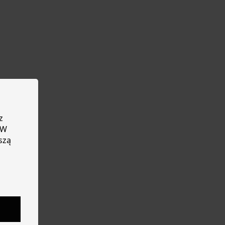
z
 W
szą