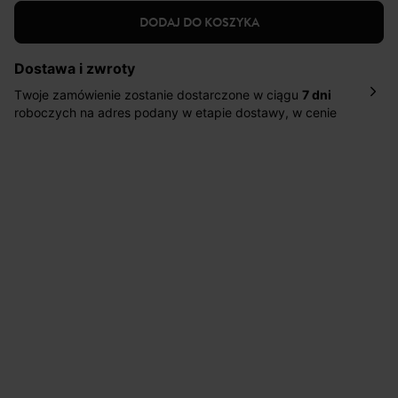
DODAJ DO KOSZYKA
Dostawa i zwroty
Twoje zamówienie zostanie dostarczone w ciągu
7 dni
roboczych na adres podany w etapie dostawy, w cenie
10,90 zł za standardową dostawę Inpost. Dostarczamy
również w ciągu 2 dni roboczych za 39,90 PLN za
pośrednictwem DHL Express.
Nowość: Zamówienia dostarczamy w ciągu 4-6 dni
roboczych do wybranego przez Ciebie paczkomatu , a
koszt przesyłki wynosi 9,40 zł.
Masz
30 dn
i od daty otrzymania produktów na ich zwrot
lub wymianę.
Pomoc