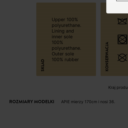
Upper 100%
polyurethane.
Lining and
inner sole
100%
KONSERWACJA
polyurethane.
Outer sole
100% rubber
SKŁAD
Kraj produk
ROZMIARY MODELKI
APIE mierzy 170cm i nosi 36.