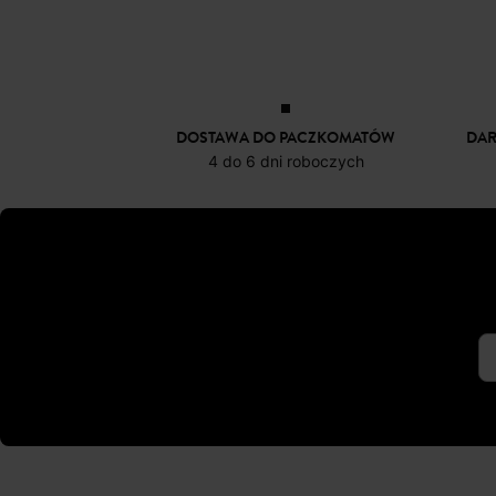
Sandały z efektem skóry pytona
Złote sandały
199,90 zł
-50%
99,50 Z
DOSTAWA DO PACZKOMATÓW
DA
4 do 6 dni roboczych