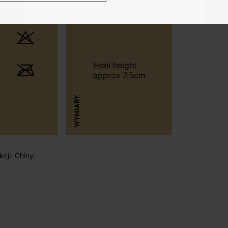
Heel height
approx 7.5cm.
WYMIARY
cji: Chiny.