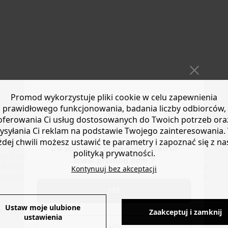
Promod wykorzystuje pliki cookie w celu zapewnienia
prawidłowego funkcjonowania, badania liczby odbiorców,
oferowania Ci usług dostosowanych do Twoich potrzeb ora
ysyłania Ci reklam na podstawie Twojego zainteresowania.
żdej chwili możesz ustawić te parametry i zapoznać się z na
Do you want to be redirected to
polityką prywatności.
r, bardziej taneczne, radosne i pełne fantazji! I nie trzeba
www.promod.com ?
nie wyglądają także z jeansami. Okrągły nosek. Wiązania wokół
Kontynuuj bez akceptacji
 większego komfortu. Wykończenie stebnowane. Świetny pomysł
YES
Ustaw moje ulubione
Zaakceptuj i zamknij
® : 210440 - 18290971939
ustawienia
NO