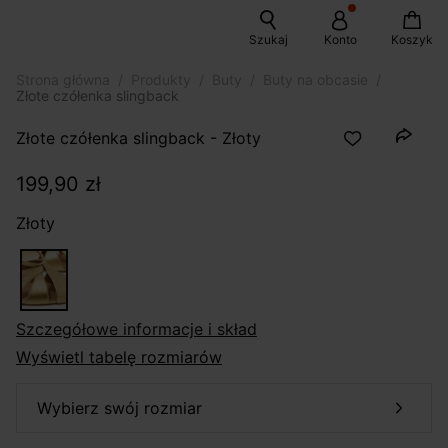
Szukaj
Konto
Koszyk
Strona główna
Produkty
Buty
Buty na obcasie
Złote czółenka slingback
Złote czółenka slingback - Złoty
199,90 zł
Złoty
szczegółowe informacje i skład
Wyświetl tabelę rozmiarów
wybierz swój rozmiar