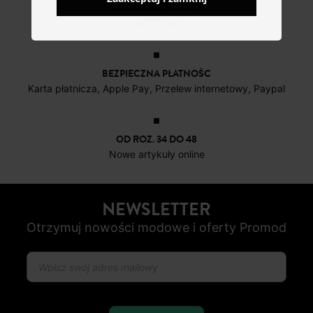
DARMOWE ZWROTY
do 30 dni
BEZPIECZNA PŁATNOŚC
Karta płatnicza, Apple Pay, Przelew internetowy, Paypal
OD ROZ. 34 DO 48
Nowe artykuły online
NEWSLETTER
Otrzymuj nowości modowe i oferty Promod