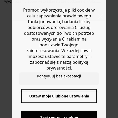
koszt przesyłki wynosi 9,40 zł.
wyobrażamy sobie wszystkie nasze codzienne kroki...
idealne, aby robić wielkie postępy w życiu! Wysokiej
Masz
30 dn
i od daty otrzymania produktów na ich zwrot
Promod wykorzystuje pliki cookie w
jakości miękka i wygodna skóra. Zwróć uwagę na
lub wymianę.
celu zapewnienia prawidłowego
plecione wykończenia i wiązane pompony. Płaska
Pomoc
funkcjonowania, badania liczby
podeszwa. Zaokrąglony czubek. Dostępne w kilku
odbiorców, oferowania Ci usług
rozmiarach. Należy regularnie impregnować. Świetny
dostosowanych do Twoich potrzeb
pomysł na prezent.
oraz wysyłania Ci reklam na
podstawie Twojego
zainteresowania. W każdej chwili
możesz ustawić te parametry i
Do you want to be redirected to
zapoznać się z naszą polityką
www.promod.com ?
prywatności.
Kontynuuj bez akceptacji
YES
DOSTAWA DO PACZKOMATÓW
Ustaw moje ulubione ustawienia
NO
4 do 6 dni roboczych
Zaakceptuj i zamknij