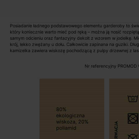
Posiadanie ładnego podstawowego elementu garderoby to świe
który koniecznie warto mieć pod ręką – można ją nosić rozpiętą
samym odcieniu oraz fantazyjny dekolt z wzorem w jodełkę. Mię
krój, lekko zwężany u dołu. Całkowicie zapinana na guziki. D
kamizelka zawiera wiskozę pochodzącą z pulpy drzewnej z l
Nr referencyjny PROMOD 
80%
ekologiczna
wiskoza, 20%
KONSERWACJA
poliamid