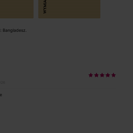
WYMIARY
i: Bangladesz.
026
e