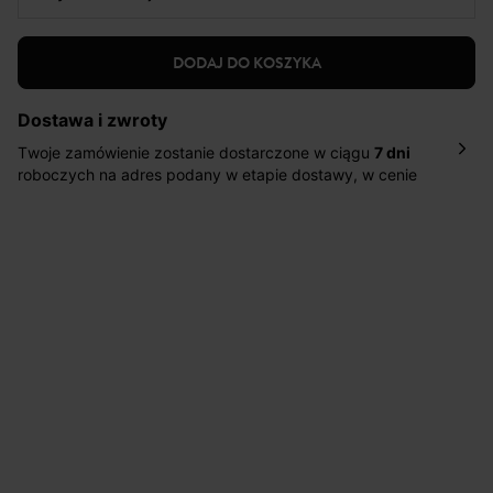
DODAJ DO KOSZYKA
Dostawa i zwroty
Twoje zamówienie zostanie dostarczone w ciągu
7 dni
roboczych na adres podany w etapie dostawy, w cenie
10,90 zł za standardową dostawę Inpost. Dostarczamy
również w ciągu 2 dni roboczych za 39,90 PLN za
pośrednictwem DHL Express.
Nowość: Zamówienia dostarczamy w ciągu 4-6 dni
roboczych do wybranego przez Ciebie paczkomatu , a
koszt przesyłki wynosi 9,40 zł.
Masz
30 dn
i od daty otrzymania produktów na ich zwrot
lub wymianę.
Pomoc