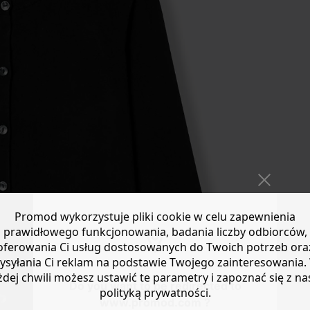
Promod wykorzystuje pliki cookie w celu zapewnienia
prawidłowego funkcjonowania, badania liczby odbiorców,
oferowania Ci usług dostosowanych do Twoich potrzeb ora
ysyłania Ci reklam na podstawie Twojego zainteresowania.
żdej chwili możesz ustawić te parametry i zapoznać się z na
Do you want to be redirected to
polityką prywatności.
www.promod.com ?