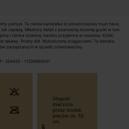
tny pomysł. Ta cienka kamizelka to ponadczasowy must-have,
 lub zapiętą. Miłośnicy detali z pewnością docenią guziki w tym
kka i cienka dzianina, bardzo przyjemna w noszeniu. Krótki
ługie rękawy. Prosty dół. Wykończona ściągaczami. Ta damska
asów zarządzanych w sposób zrównoważony.
® : 254425 - 11220668001
Długość
mierzona
przez środek
pleców ok. 55
cm.