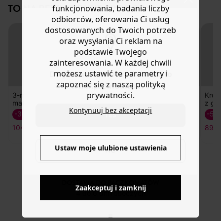
Pomoc
TO NA PEWNO CI SIĘ SPODOBA!
funkcjonowania, badania liczby
odbiorców, oferowania Ci usług
dostosowanych do Twoich potrzeb
oraz wysyłania Ci reklam na
podstawie Twojego
zainteresowania. W każdej chwili
możesz ustawić te parametry i
Do you want to be redirected to
zapoznać się z naszą polityką
www.promod.com ?
prywatności.
Kontynuuj bez akceptacji
YES
3-metrowy
Torba shopper z
Torba shopper z
Krót
materiał
ekoskóry
ekoskóry
z ga
139,90 zł
139,90 zł
-30%
-50
Ustaw moje ulubione ustawienia
NO
104,50 ZŁ
89,5
Zaakceptuj i zamknij
DOSTAWA DO PACZKOMATÓW