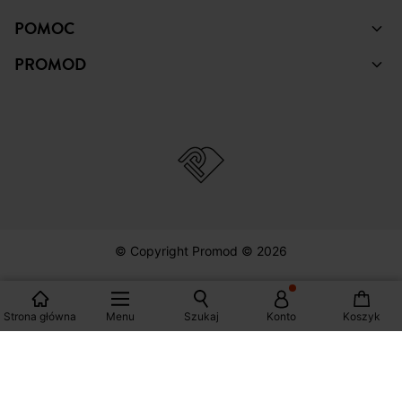
ZAKUPY
POMOC
PROMOD
© Copyright Promod © 2026
Strona główna
Menu
Szukaj
Konto
Koszyk
*Zobacz warunki klikając na link
Polska