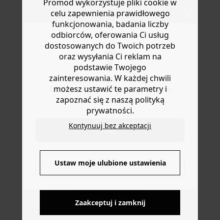
lub wymianę.
Promod wykorzystuje pliki cookie w
osadzone na przezroczystej gumce, łatwe do
celu zapewnienia prawidłowego
Pomoc
zakładania. Świetny pomysł na prezent.
funkcjonowania, badania liczby
odbiorców, oferowania Ci usług
dostosowanych do Twoich potrzeb
oraz wysyłania Ci reklam na
podstawie Twojego
zainteresowania. W każdej chwili
możesz ustawić te parametry i
Do you want to be redirected to
zapoznać się z naszą polityką
www.promod.com ?
prywatności.
Kontynuuj bez akceptacji
YES
DOSTAWA DO PACZKOMATÓW
4 do 6 dni roboczych
Ustaw moje ulubione ustawienia
NO
DARMOWE ZWROTY
Zaakceptuj i zamknij
do 30 dni