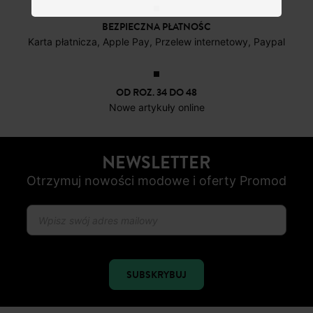
BEZPIECZNA PŁATNOŚC
Karta płatnicza, Apple Pay, Przelew internetowy, Paypal
OD ROZ. 34 DO 48
Nowe artykuły online
NEWSLETTER
Otrzymuj nowości modowe i oferty Promod
SUBSKRYBUJ