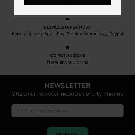
do 30 dni
BEZPIECZNA PŁATNOŚC
Karta płatnicza, Apple Pay, Przelew internetowy, Paypal
OD ROZ. 34 DO 48
Nowe artykuły online
NEWSLETTER
Otrzymuj nowości modowe i oferty Promod
SUBSKRYBUJ