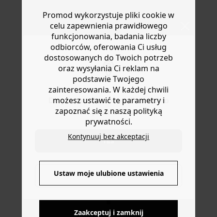
wypoczynku! Przykładem jest ta koszulka bez rękawów
Masz
30 dn
i od daty otrzymania produktów na ich zwrot
Promod wykorzystuje pliki cookie w
z miękkiej bawełny. Krótki krój, dopasowany do sylwetki.
lub wymianę.
Zapięcie na guziki z przodu. Ta koszulka damska
celu zapewnienia prawidłowego
Pomoc
zawiera bawełnę pochodzącą z upraw ekologicznych,
funkcjonowania, badania liczby
uprawianą bez pestycydów, nawozów chemicznych i
odbiorców, oferowania Ci usług
GMO.
dostosowanych do Twoich potrzeb
oraz wysyłania Ci reklam na
podstawie Twojego
zainteresowania. W każdej chwili
możesz ustawić te parametry i
Do you want to be redirected to
zapoznać się z naszą polityką
www.promod.com ?
prywatności.
Kontynuuj bez akceptacji
YES
DOSTAWA DO PACZKOMATÓW
Ustaw moje ulubione ustawienia
NO
4 do 6 dni roboczych
Zaakceptuj i zamknij
DARMOWE ZWROTY