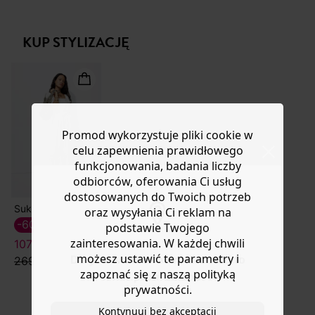
dzięki tej mini kolekcji w bardzo limitowanej edycji,
Masz
30 dn
i od daty otrzymania produktów na ich zwrot
dostępnej do końca sierpnia. Zapięcie na guziki. 2
lub wymianę.
kieszenie. Zawiera lyocell, materiał pochodzący z pulpy
KUP STYLIZACJĘ
Pomoc
drzewa eukaliptusowego pochodzącego z lasów
zarządzanych w sposób zrównoważony.
Promod wykorzystuje pliki cookie w
celu zapewnienia prawidłowego
funkcjonowania, badania liczby
odbiorców, oferowania Ci usług
dostosowanych do Twoich potrzeb
Sukienka midi
oraz wysyłania Ci reklam na
-60%
podstawie Twojego
zainteresowania. W każdej chwili
107,50 ZŁ
możesz ustawić te parametry i
Do you want to be redirected to
269,90 zł
zapoznać się z naszą polityką
www.promod.com ?
prywatności.
Kontynuuj bez akceptacji