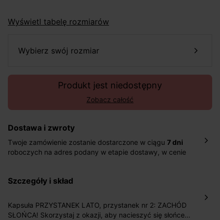
Wyświetl tabelę rozmiarów
wybierz swój rozmiar
Produkt jest niedostępny
Zobacz całość
Dostawa i zwroty
Twoje zamówienie zostanie dostarczone w ciągu
7 dni
roboczych na adres podany w etapie dostawy, w cenie
10,90 zł za standardową dostawę Inpost. Dostarczamy
również w ciągu 2 dni roboczych za 39,90 PLN za
szczegóły i skład
pośrednictwem DHL Express.
Nowość: Zamówienia dostarczamy w ciągu 4-6 dni
roboczych do wybranego przez Ciebie paczkomatu , a
Kapsuła PRZYSTANEK LATO, przystanek nr 2: ZACHÓD
koszt przesyłki wynosi 9,40 zł.
SŁOŃCA! Skorzystaj z okazji, aby nacieszyć się słońcem