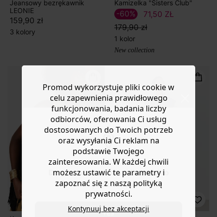
Jeansowy bezrękawnik
Kamizelka "Sisters Club"
LEONIE
-60%
71,50 ZŁ
159,90 zł
179,90 zł
3 kolory
1 kolor
New collection
Promod wykorzystuje pliki cookie w
celu zapewnienia prawidłowego
funkcjonowania, badania liczby
odbiorców, oferowania Ci usług
dostosowanych do Twoich potrzeb
oraz wysyłania Ci reklam na
podstawie Twojego
zainteresowania. W każdej chwili
możesz ustawić te parametry i
Do you want to be redirected to
zapoznać się z naszą polityką
www.promod.com ?
prywatności.
Kontynuuj bez akceptacji
YES