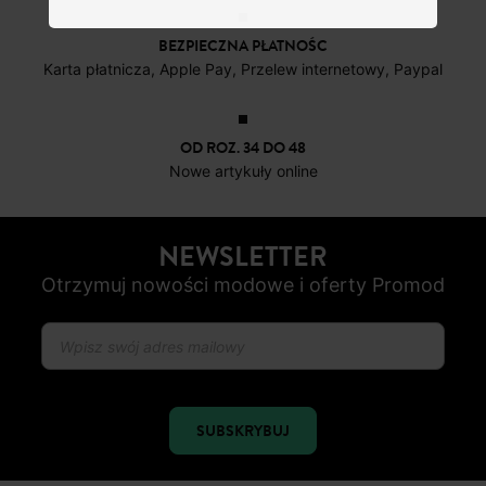
4 do 6 dni roboczych
DARMOWE ZWROTY
do 30 dni
BEZPIECZNA PŁATNOŚC
Karta płatnicza, Apple Pay, Przelew internetowy, Paypal
OD ROZ. 34 DO 48
Nowe artykuły online
NEWSLETTER
Otrzymuj nowości modowe i oferty Promod