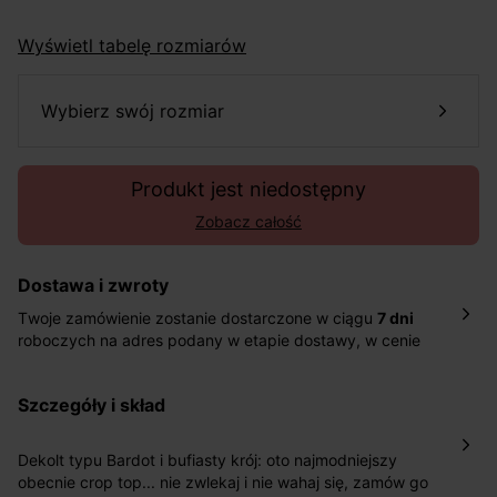
Wyświetl tabelę rozmiarów
wybierz swój rozmiar
Produkt jest niedostępny
Zobacz całość
Dostawa i zwroty
Twoje zamówienie zostanie dostarczone w ciągu
7 dni
roboczych na adres podany w etapie dostawy, w cenie
10,90 zł za standardową dostawę Inpost. Dostarczamy
również w ciągu 2 dni roboczych za 39,90 PLN za
szczegóły i skład
pośrednictwem DHL Express.
Nowość: Zamówienia dostarczamy w ciągu 4-6 dni
roboczych do wybranego przez Ciebie paczkomatu , a
Dekolt typu Bardot i bufiasty krój: oto najmodniejszy
koszt przesyłki wynosi 9,40 zł.
obecnie crop top... nie zwlekaj i nie wahaj się, zamów go