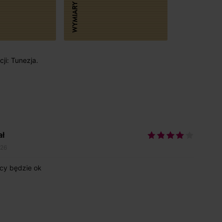
WYMIARY
ji: Tunezja.
ał
026
cy będzie ok