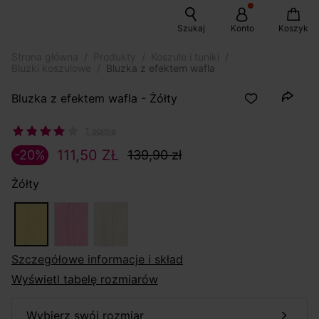
Szukaj
Konto
Koszyk
Strona główna
Produkty
Koszule i tuniki
Bluzki koszulowe
Bluzka z efektem wafla
Bluzka z efektem wafla - Żółty
1 opinia
111,50 ZŁ
-20%
139,90 zł
Żółty
szczegółowe informacje i skład
Wyświetl tabelę rozmiarów
wybierz swój rozmiar