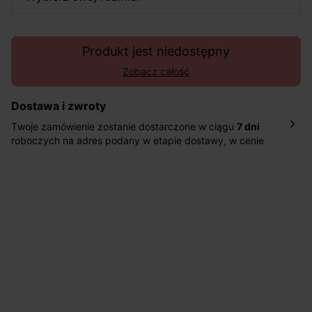
Produkt jest niedostępny
Zobacz całość
Dostawa i zwroty
Twoje zamówienie zostanie dostarczone w ciągu
7 dni
roboczych na adres podany w etapie dostawy, w cenie
10,90 zł za standardową dostawę Inpost. Dostarczamy
również w ciągu 2 dni roboczych za 39,90 PLN za
pośrednictwem DHL Express.
Nowość: Zamówienia dostarczamy w ciągu 4-6 dni
roboczych do wybranego przez Ciebie paczkomatu , a
koszt przesyłki wynosi 9,40 zł.
Masz
30 dn
i od daty otrzymania produktów na ich zwrot
lub wymianę.
Pomoc