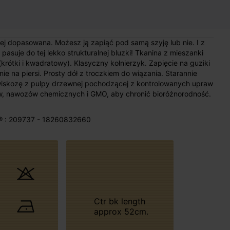
ej dopasowana. Możesz ją zapiąć pod samą szyję lub nie. I z
pasuje do tej lekko strukturalnej bluzki! Tkanina z mieszanki
krótki i kwadratowy). Klasyczny kołnierzyk. Zapięcie na guziki
nie na piersi. Prosty dół z troczkiem do wiązania. Starannie
iskozę z pulpy drzewnej pochodzącej z kontrolowanych upraw
w, nawozów chemicznych i GMO, aby chronić bioróżnorodność.
® : 209737 - 18260832660
Ctr bk length
approx 52cm.