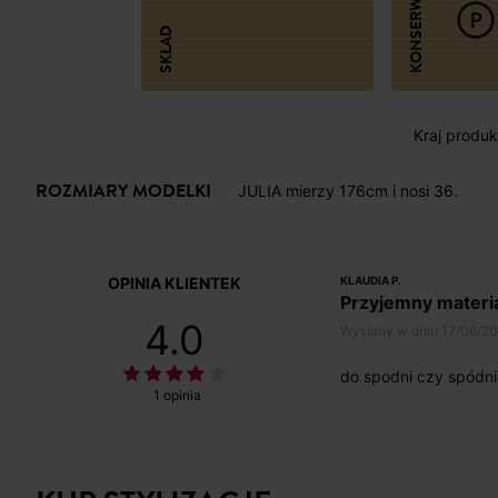
KONSERWACJA
SKŁAD
Kraj produkc
ROZMIARY MODELKI
JULIA mierzy 176cm i nosi 36.
OPINIA KLIENTEK
KLAUDIA P.
Przyjemny materi
4.0
Wysłany w dniu 17/06/2
do spodni czy spódni
1 opinia