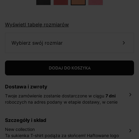
Wyświetl tabelę rozmiarów
wybierz swój rozmiar
DODAJ DO KOSZYKA
Dostawa i zwroty
Twoje zamówienie zostanie dostarczone w ciągu
7 dni
roboczych na adres podany w etapie dostawy, w cenie
10,90 zł za standardową dostawę Inpost. Dostarczamy
również w ciągu 2 dni roboczych za 39,90 PLN za
szczegóły i skład
pośrednictwem DHL Express.
Nowość: Zamówienia dostarczamy w ciągu 4-6 dni
New collection
roboczych do wybranego przez Ciebie paczkomatu , a
Ta sukienka T-shirt podąża za słońcem! Haftowane logo