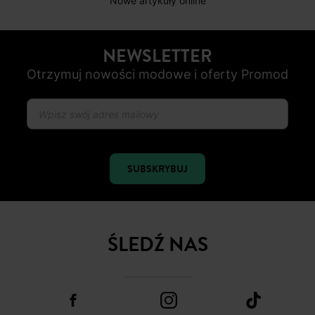
do 30 dni
BEZPIECZNA PŁATNOŚC
Karta płatnicza, Apple Pay, Przelew internetowy, Paypal
OD ROZ. 34 DO 48
Nowe artykuły online
NEWSLETTER
Otrzymuj nowości modowe i oferty Promod
SUBSKRYBUJ