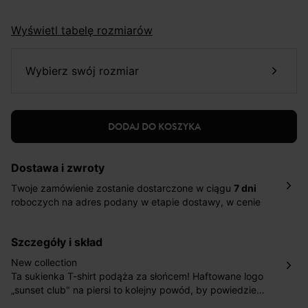
Wyświetl tabelę rozmiarów
wybierz swój rozmiar
DODAJ DO KOSZYKA
Dostawa i zwroty
Twoje zamówienie zostanie dostarczone w ciągu
7 dni
roboczych na adres podany w etapie dostawy, w cenie
10,90 zł za standardową dostawę Inpost. Dostarczamy
również w ciągu 2 dni roboczych za 39,90 PLN za
szczegóły i skład
pośrednictwem DHL Express.
Nowość: Zamówienia dostarczamy w ciągu 4-6 dni
New collection
roboczych do wybranego przez Ciebie paczkomatu , a
Ta sukienka T-shirt podąża za słońcem! Haftowane logo
koszt przesyłki wynosi 9,40 zł.
„sunset club" na piersi to kolejny powód, by powiedzieć,
że uwielbiasz zachody słońca… i swobodne sukienki na
Masz
30 dn
i od daty otrzymania produktów na ich zwrot