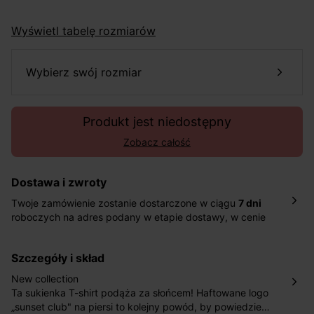
Wyświetl tabelę rozmiarów
wybierz swój rozmiar
Produkt jest niedostępny
Zobacz całość
Dostawa i zwroty
Twoje zamówienie zostanie dostarczone w ciągu
7 dni
roboczych na adres podany w etapie dostawy, w cenie
10,90 zł za standardową dostawę Inpost. Dostarczamy
również w ciągu 2 dni roboczych za 39,90 PLN za
szczegóły i skład
pośrednictwem DHL Express.
Nowość: Zamówienia dostarczamy w ciągu 4-6 dni
New collection
roboczych do wybranego przez Ciebie paczkomatu , a
Ta sukienka T-shirt podąża za słońcem! Haftowane logo
koszt przesyłki wynosi 9,40 zł.
„sunset club" na piersi to kolejny powód, by powiedzieć,