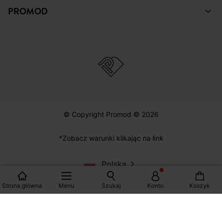
PROMOD
© Copyright Promod © 2026
*Zobacz warunki klikając na link
Polska
Strona główna
Menu
Szukaj
Konto
Koszyk