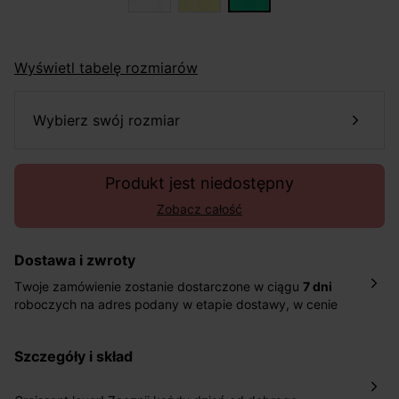
Wyświetl tabelę rozmiarów
wybierz swój rozmiar
Produkt jest niedostępny
Zobacz całość
Dostawa i zwroty
Twoje zamówienie zostanie dostarczone w ciągu
7 dni
roboczych na adres podany w etapie dostawy, w cenie
10,90 zł za standardową dostawę Inpost. Dostarczamy
również w ciągu 2 dni roboczych za 39,90 PLN za
szczegóły i skład
pośrednictwem DHL Express.
Nowość: Zamówienia dostarczamy w ciągu 4-6 dni
roboczych do wybranego przez Ciebie paczkomatu , a