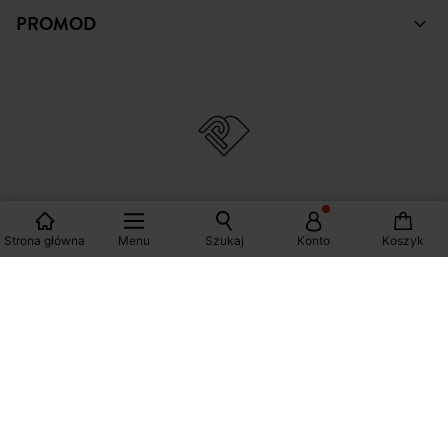
ZAKUPY
POMOC
PROMOD
Strona główna
Menu
Szukaj
Konto
Koszyk
© Copyright Promod © 2026
*Zobacz warunki klikając na link
Polska