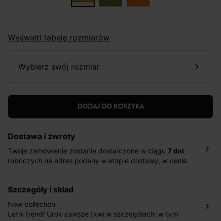
Wyświetl tabelę rozmiarów
wybierz swój rozmiar
DODAJ DO KOSZYKA
Dostawa i zwroty
Twoje zamówienie zostanie dostarczone w ciągu
7 dni
roboczych na adres podany w etapie dostawy, w cenie
10,90 zł za standardową dostawę Inpost. Dostarczamy
również w ciągu 2 dni roboczych za 39,90 PLN za
szczegóły i skład
pośrednictwem DHL Express.
Nowość: Zamówienia dostarczamy w ciągu 4-6 dni
New collection
roboczych do wybranego przez Ciebie paczkomatu , a
Letni trend! Urok zawsze tkwi w szczegółach: w tym