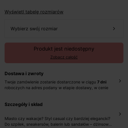
Wyświetl tabelę rozmiarów
wybierz swój rozmiar
Produkt jest niedostępny
Zobacz całość
Dostawa i zwroty
Twoje zamówienie zostanie dostarczone w ciągu
7 dni
roboczych na adres podany w etapie dostawy, w cenie
10,90 zł za standardową dostawę Inpost. Dostarczamy
również w ciągu 2 dni roboczych za 39,90 PLN za
szczegóły i skład
pośrednictwem DHL Express.
Nowość: Zamówienia dostarczamy w ciągu 4-6 dni
roboczych do wybranego przez Ciebie paczkomatu , a
Miasto czy wakacje? Styl casual czy bardziej elegancki?
koszt przesyłki wynosi 9,40 zł.
Do szpilek, sneakersów, balerin lub sandałów – dżinsowe