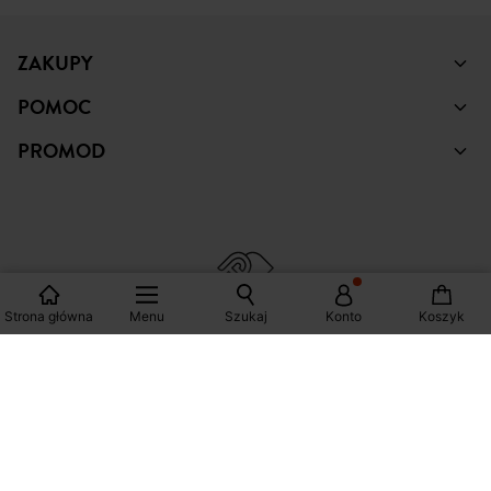
PINTEREST
YOUTUBE
ZAKUPY
POMOC
PROMOD
Strona główna
Menu
Szukaj
Konto
Koszyk
© Copyright Promod © 2026