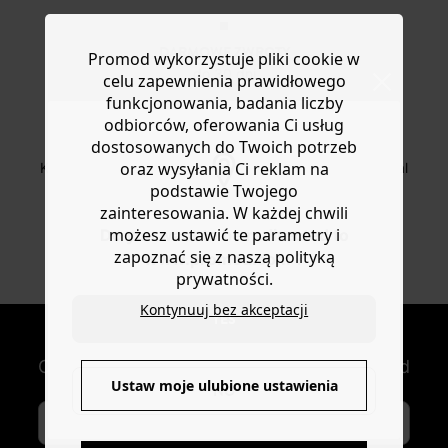
DARMOWE ZWROTY
Promod wykorzystuje pliki cookie w
do 30 dni
celu zapewnienia prawidłowego
funkcjonowania, badania liczby
odbiorców, oferowania Ci usług
dostosowanych do Twoich potrzeb
BEZPIECZNA PŁATNOŚC
oraz wysyłania Ci reklam na
Karta płatnicza, Apple Pay, Przelew internetowy, Paypal
podstawie Twojego
zainteresowania. W każdej chwili
możesz ustawić te parametry i
Do you want to be redirected to
OD ROZ. 34 DO 48
zapoznać się z naszą polityką
www.promod.com ?
Nowe artykuły online
prywatności.
Kontynuuj bez akceptacji
YES
NEWSLETTER
Otrzymuj nowości modowe i oferty Promod
Ustaw moje ulubione ustawienia
NO