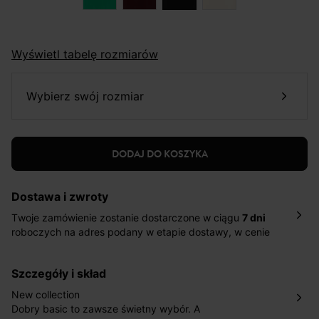
Wyświetl tabelę rozmiarów
wybierz swój rozmiar
DODAJ DO KOSZYKA
Dostawa i zwroty
Twoje zamówienie zostanie dostarczone w ciągu
7 dni
roboczych na adres podany w etapie dostawy, w cenie
10,90 zł za standardową dostawę Inpost. Dostarczamy
również w ciągu 2 dni roboczych za 39,90 PLN za
szczegóły i skład
pośrednictwem DHL Express.
Nowość: Zamówienia dostarczamy w ciągu 4-6 dni
New collection
roboczych do wybranego przez Ciebie paczkomatu , a
Dobry basic to zawsze świetny wybór. A