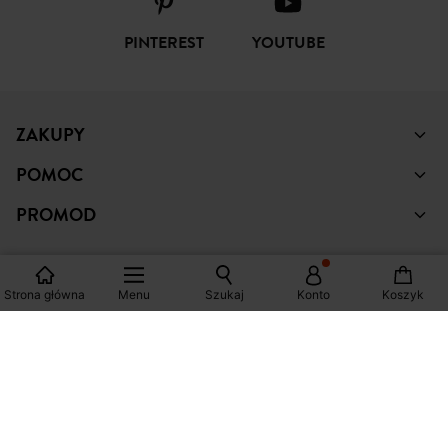
PINTEREST
YOUTUBE
ZAKUPY
POMOC
PROMOD
Strona główna
Menu
Szukaj
Konto
Koszyk
© Copyright Promod © 2026