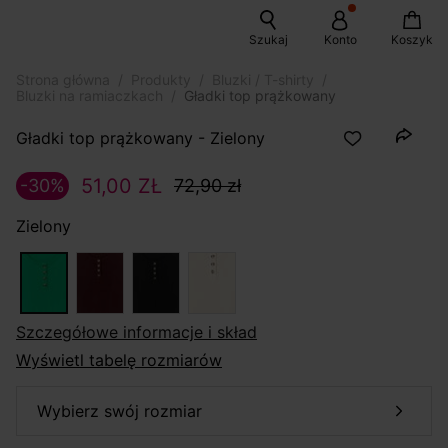
Szukaj
Konto
Koszyk
Strona główna
Produkty
Bluzki / T-shirty
Bluzki na ramiaczkach
Gładki top prążkowany
Gładki top prążkowany - Zielony
51,00 ZŁ
-30%
72,90 zł
Zielony
szczegółowe informacje i skład
Wyświetl tabelę rozmiarów
wybierz swój rozmiar