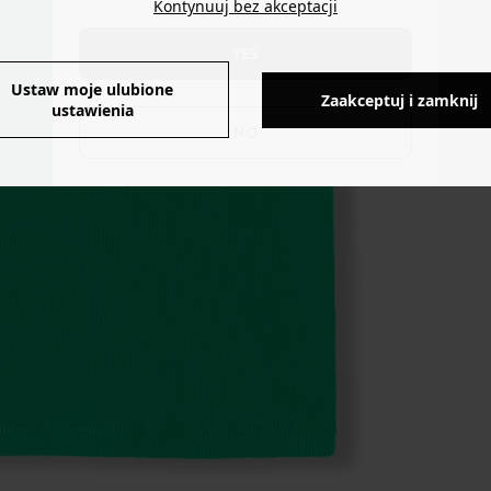
Kontynuuj bez akceptacji
YES
Ustaw moje ulubione
Zaakceptuj i zamknij
ustawienia
NO