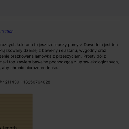
lection
różnych kolorach to jeszcze lepszy pomysł! Dowodem jest ten
. Prążkowany dżersej z bawełny i elastanu, wygodny oraz
czenie prążkowaną lamówką z przeszyciami. Prosty dół z
ski top zawiera bawełnę pochodzącą z upraw ekologicznych,
aby chronić bioróżnorodność.
® : 211439 - 18250764028