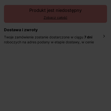
Produkt jest niedostępny
Zobacz całość
Dostawa i zwroty
Twoje zamówienie zostanie dostarczone w ciągu
7 dni
roboczych na adres podany w etapie dostawy, w cenie
10,90 zł za standardową dostawę Inpost. Dostarczamy
również w ciągu 2 dni roboczych za 39,90 PLN za
pośrednictwem DHL Express.
Nowość: Zamówienia dostarczamy w ciągu 4-6 dni
roboczych do wybranego przez Ciebie paczkomatu , a
koszt przesyłki wynosi 9,40 zł.
Masz
30 dn
i od daty otrzymania produktów na ich zwrot
lub wymianę.
Pomoc