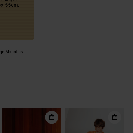
ox 55cm.
i: Mauritius.