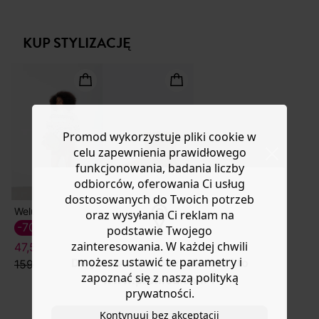
zapinane na guziki. Zaokrąglony dół. Pikowane
Masz
30 dn
i od daty otrzymania produktów na ich zwrot
wykończenie. Ta koszula damska zawiera bawełnę
lub wymianę.
pochodzącą z upraw ekologicznych, uprawianą bez
KUP STYLIZACJĘ
Pomoc
pestycydów, nawozów chemicznych i GMO.
Promod wykorzystuje pliki cookie w
celu zapewnienia prawidłowego
funkcjonowania, badania liczby
odbiorców, oferowania Ci usług
dostosowanych do Twoich potrzeb
Welurowe spódnico-szorty
Zamszowe botki w stylu boho
oraz wysyłania Ci reklam na
-70%
-50%
podstawie Twojego
zainteresowania. W każdej chwili
47,50 ZŁ
149,50 ZŁ
możesz ustawić te parametry i
Do you want to be redirected to
159,90 zł
299,90 zł
zapoznać się z naszą polityką
www.promod.com ?
prywatności.
Kontynuuj bez akceptacji