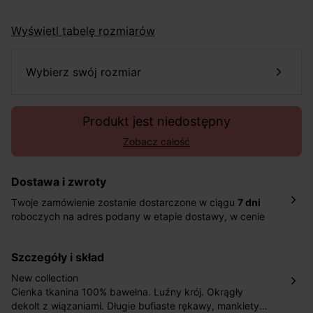
Wyświetl tabelę rozmiarów
wybierz swój rozmiar
Produkt jest niedostępny
Zobacz całość
Dostawa i zwroty
Twoje zamówienie zostanie dostarczone w ciągu
7 dni
roboczych na adres podany w etapie dostawy, w cenie
10,90 zł za standardową dostawę Inpost. Dostarczamy
również w ciągu 2 dni roboczych za 39,90 PLN za
szczegóły i skład
pośrednictwem DHL Express.
Nowość: Zamówienia dostarczamy w ciągu 4-6 dni
New collection
roboczych do wybranego przez Ciebie paczkomatu , a
Cienka tkanina 100% bawełna. Luźny krój. Okrągły
koszt przesyłki wynosi 9,40 zł.
dekolt z wiązaniami. Długie bufiaste rękawy, mankiety