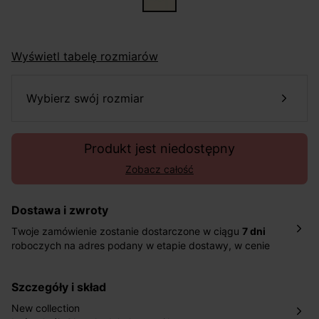
Wyświetl tabelę rozmiarów
wybierz swój rozmiar
Produkt jest niedostępny
Zobacz całość
Dostawa i zwroty
Twoje zamówienie zostanie dostarczone w ciągu
7 dni
roboczych na adres podany w etapie dostawy, w cenie
10,90 zł za standardową dostawę Inpost. Dostarczamy
również w ciągu 2 dni roboczych za 39,90 PLN za
szczegóły i skład
pośrednictwem DHL Express.
Nowość: Zamówienia dostarczamy w ciągu 4-6 dni
New collection