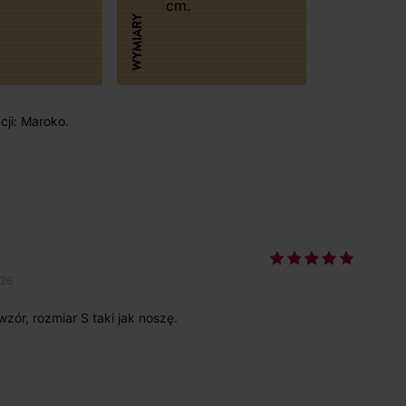
cm.
WYMIARY
cji: Maroko.
026
ór, rozmiar S taki jak noszę.