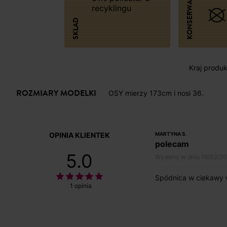
KONSERWACJA
recyklingu
SKŁAD
Kraj produk
ROZMIARY MODELKI
OSY mierzy 173cm i nosi 36.
OPINIA KLIENTEK
MARTYNA S.
polecam
5.0
Wysłany w dniu 16/02/2
Spódnica w ciekawy wz
1 opinia