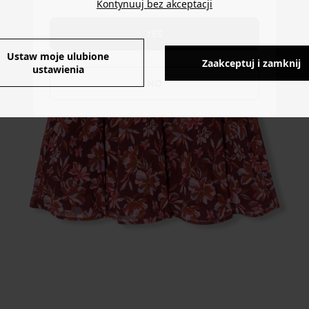
Kontynuuj bez akceptacji
YES
Ustaw moje ulubione
Zaakceptuj i zamknij
ustawienia
NO