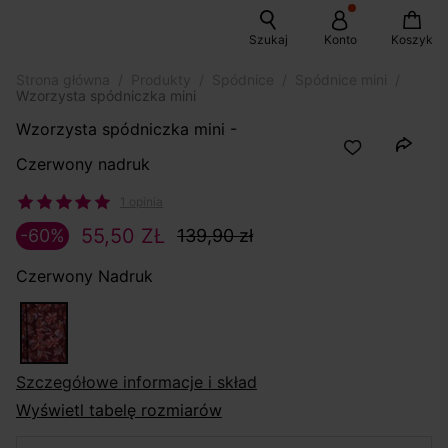
Szukaj
Konto
Koszyk
Strona główna
Produkty
Spódnice
Spódnice mini
Wzorzysta spódniczka mini
Wzorzysta spódniczka mini -
Czerwony nadruk
1 opinia
55,50 ZŁ
-60%
139,90 zł
Czerwony Nadruk
szczegółowe informacje i skład
Wyświetl tabelę rozmiarów