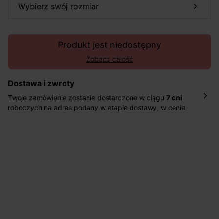
wybierz swój rozmiar
Produkt jest niedostępny
Zobacz całość
Dostawa i zwroty
Twoje zamówienie zostanie dostarczone w ciągu
7 dni
roboczych na adres podany w etapie dostawy, w cenie
10,90 zł za standardową dostawę Inpost. Dostarczamy
również w ciągu 2 dni roboczych za 39,90 PLN za
pośrednictwem DHL Express.
Nowość: Zamówienia dostarczamy w ciągu 4-6 dni
roboczych do wybranego przez Ciebie paczkomatu , a
koszt przesyłki wynosi 9,40 zł.
Masz
30 dn
i od daty otrzymania produktów na ich zwrot
lub wymianę.
Pomoc