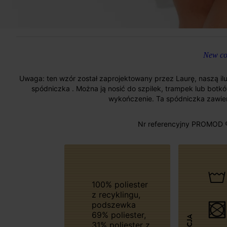
New col
Uwaga: ten wzór został zaprojektowany przez Laurę, naszą ilus
spódniczka . Można ją nosić do szpilek, trampek lub botkó
wykończenie. Ta spódniczka zawier
Nr referencyjny PROMOD 
100% poliester
z recyklingu,
podszewka
69% poliester,
31% poliester z