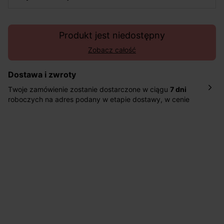
Produkt jest niedostępny
Zobacz całość
Dostawa i zwroty
Twoje zamówienie zostanie dostarczone w ciągu
7 dni
roboczych na adres podany w etapie dostawy, w cenie
10,90 zł za standardową dostawę Inpost. Dostarczamy
również w ciągu 2 dni roboczych za 39,90 PLN za
pośrednictwem DHL Express.
Nowość: Zamówienia dostarczamy w ciągu 4-6 dni
roboczych do wybranego przez Ciebie paczkomatu , a
koszt przesyłki wynosi 9,40 zł.
Masz
30 dn
i od daty otrzymania produktów na ich zwrot
lub wymianę.
Pomoc