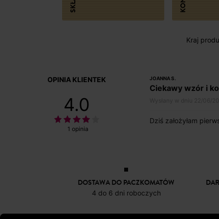
SKŁAD
Kraj produk
OPINIA KLIENTEK
JOANNA S.
Ciekawy wzór i ko
4.0
Wysłany w dniu 22/06/2
Dziś założyłam pierws
1 opinia
DOSTAWA DO PACZKOMATÓW
DA
4 do 6 dni roboczych