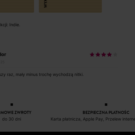
cji: Indie.
lor
025
zy raz, mały minus trochę wychodzą nitki.
RMOWE ZWROTY
BEZPIECZNA PŁATNOŚC
do 30 dni
Karta płatnicza, Apple Pay, Przelew inter