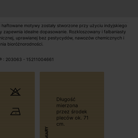
i haftowane motywy zostały stworzone przy użyciu indyjskiego
ry zapewnia idealne dopasowanie. Rozkloszowany i falbaniasty
anicznej, uprawianej bez pestycydów, nawozów chemicznych i
ia bioróżnorodności.
® : 203063 - 15211004661
Długość
mierzona
przez środek
pleców ok. 71
cm.
WYMIARY