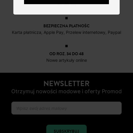
do 30 dni
BEZPIECZNA PŁATNOŚC
Karta płatnicza, Apple Pay, Przelew internetowy, Paypal
OD ROZ. 34 DO 48
Nowe artykuły online
NEWSLETTER
Otrzymuj nowości modowe i oferty Promod
SUBSKRYBUJ