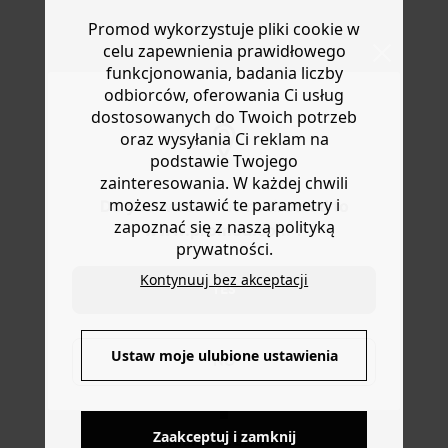
indyjskiego know-how. Uwielbiamy jej rustykalny
Masz
30 dn
i od daty otrzymania produktów na ich zwrot
bawełniany materiał, który zapewnia idealne
Promod wykorzystuje pliki cookie w
lub wymianę.
dopasowanie. Rozkloszowany i falbaniasty krój.
celu zapewnienia prawidłowego
Pomoc
Elastyczna talia. Podszewka. Wykonana z bawełny
funkcjonowania, badania liczby
organicznej, uprawianej bez pestycydów, nawozów
odbiorców, oferowania Ci usług
chemicznych i GMO w celu zachowania
dostosowanych do Twoich potrzeb
bioróżnorodności.
oraz wysyłania Ci reklam na
podstawie Twojego
zainteresowania. W każdej chwili
możesz ustawić te parametry i
Do you want to be redirected to
zapoznać się z naszą polityką
www.promod.com ?
prywatności.
Kontynuuj bez akceptacji
YES
DOSTAWA DO PACZKOMATÓW
Ustaw moje ulubione ustawienia
NO
4 do 6 dni roboczych
Zaakceptuj i zamknij
DARMOWE ZWROTY