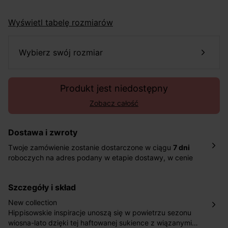
Wyświetl tabelę rozmiarów
wybierz swój rozmiar
Produkt jest niedostępny
Zobacz całość
Dostawa i zwroty
Twoje zamówienie zostanie dostarczone w ciągu
7 dni
roboczych na adres podany w etapie dostawy, w cenie
10,90 zł za standardową dostawę Inpost. Dostarczamy
również w ciągu 2 dni roboczych za 39,90 PLN za
szczegóły i skład
pośrednictwem DHL Express.
Nowość: Zamówienia dostarczamy w ciągu 4-6 dni
New collection
roboczych do wybranego przez Ciebie paczkomatu , a
Hippisowskie inspiracje unoszą się w powietrzu sezonu
koszt przesyłki wynosi 9,40 zł.
wiosna-lato dzięki tej haftowanej sukience z wiązanymi