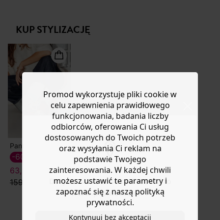
koszulowy. Zapięcie na zatrzaski. Długie, bufiaste
Masz
30 dn
i od daty otrzymania produktów na ich zwrot
rękawy, elastyczne mankiety. 2 ukryte kieszenie.
lub wymianę.
Wykończona haftem i falbanką. Zawiera bawełnę
KUP STYLIZACJĘ
Pomoc
pochodzącą z upraw ekologicznych, uprawianą bez
pestycydów, nawozów chemicznych i GMO.
Promod wykorzystuje pliki cookie w
celu zapewnienia prawidłowego
funkcjonowania, badania liczby
odbiorców, oferowania Ci usług
dostosowanych do Twoich potrzeb
Panterkowe tenisówki
oraz wysyłania Ci reklam na
-60%
podstawie Twojego
zainteresowania. W każdej chwili
63,50 ZŁ
możesz ustawić te parametry i
Do you want to be redirected to
159,90 zł
zapoznać się z naszą polityką
www.promod.com ?
prywatności.
Kontynuuj bez akceptacji