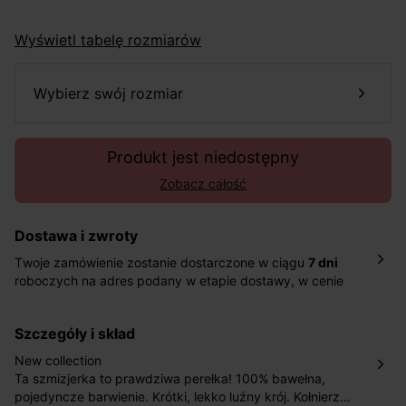
Wyświetl tabelę rozmiarów
wybierz swój rozmiar
Produkt jest niedostępny
Zobacz całość
Dostawa i zwroty
Twoje zamówienie zostanie dostarczone w ciągu
7 dni
roboczych na adres podany w etapie dostawy, w cenie
10,90 zł za standardową dostawę Inpost. Dostarczamy
również w ciągu 2 dni roboczych za 39,90 PLN za
szczegóły i skład
pośrednictwem DHL Express.
Nowość: Zamówienia dostarczamy w ciągu 4-6 dni
New collection
roboczych do wybranego przez Ciebie paczkomatu , a
Ta szmizjerka to prawdziwa perełka! 100% bawełna,
koszt przesyłki wynosi 9,40 zł.
pojedyncze barwienie. Krótki, lekko luźny krój. Kołnierzyk