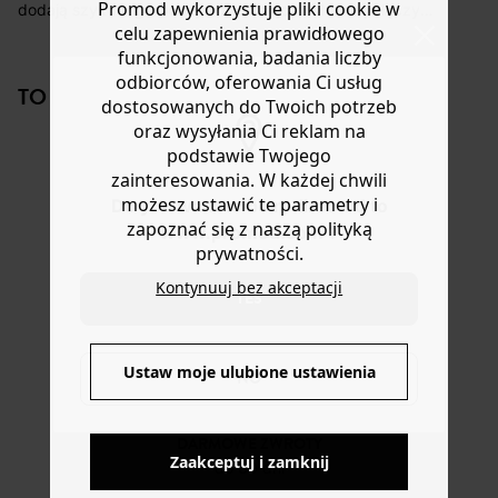
koszt przesyłki wynosi 9,40 zł.
Promod wykorzystuje pliki cookie w
dodają szyku tegorocznym stylizacjom. Można je łączyć
celu zapewnienia prawidłowego
z jeansami typu barrel, długą spódnicą, legginsami...
Masz
30 dn
i od daty otrzymania produktów na ich zwrot
Zaokrąglony czubek. Plastikowa nakładka i podeszwa
funkcjonowania, badania liczby
lub wymianę.
zewnętrzna z bieżnikiem. Piankowa wkładka. Logo
odbiorców, oferowania Ci usług
Pomoc
TO NA PEWNO CI SIĘ SPODOBA!
Promod na wkładce. Świetny pomysł na prezent.
dostosowanych do Twoich potrzeb
oraz wysyłania Ci reklam na
podstawie Twojego
zainteresowania. W każdej chwili
możesz ustawić te parametry i
Do you want to be redirected to
zapoznać się z naszą polityką
www.promod.com ?
prywatności.
Kontynuuj bez akceptacji
Tenisówki
Tenisówki
Sneakersy z
Snea
YES
ćwiekami
ćwie
159,90 zł
-50%
damskie
dams
89,90 zł
89,9
79,50 ZŁ
Ustaw moje ulubione ustawienia
NO
Zaakceptuj i zamknij
DOSTAWA DO PACZKOMATÓW