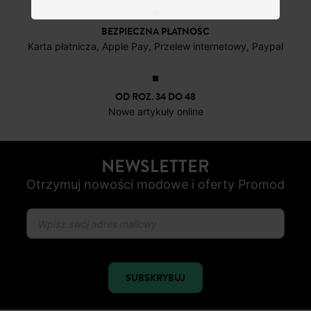
4 do 6 dni roboczych
DARMOWE ZWROTY
do 30 dni
BEZPIECZNA PŁATNOŚC
Karta płatnicza, Apple Pay, Przelew internetowy, Paypal
OD ROZ. 34 DO 48
Nowe artykuły online
NEWSLETTER
Otrzymuj nowości modowe i oferty Promod