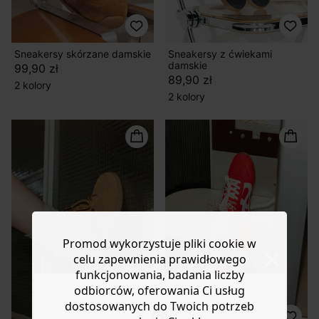
Sneakersy skórzane damskie
Sneakersy z ćwiekami
damskie
99,90 zł
89,90 zł
2 kolory
2 kolory
Promod wykorzystuje pliki cookie w
celu zapewnienia prawidłowego
funkcjonowania, badania liczby
odbiorców, oferowania Ci usług
dostosowanych do Twoich potrzeb