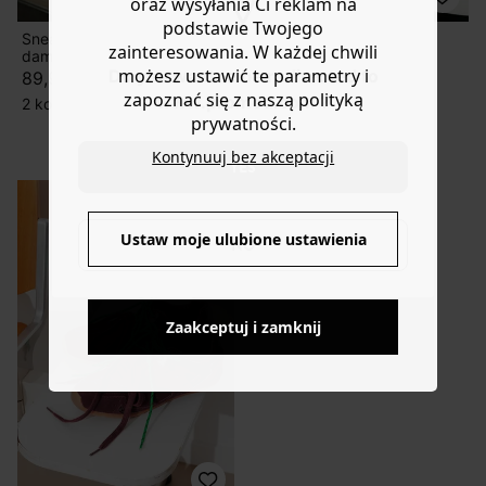
oraz wysyłania Ci reklam na
podstawie Twojego
Sneakersy z ćwiekami
Tenisówki
zainteresowania. W każdej chwili
damskie
-50%
79,50 ZŁ
możesz ustawić te parametry i
Do you want to be redirected to
89,90 zł
159,90 zł
zapoznać się z naszą polityką
www.promod.com ?
2 kolory
2 kolory
prywatności.
New collection
Kontynuuj bez akceptacji
YES
Ustaw moje ulubione ustawienia
NO
Zaakceptuj i zamknij