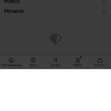
POMOC
PROMOD
© Copyright Promod © 2026
Strona główna
Menu
Szukaj
Konto
Koszyk
*Zobacz warunki klikając na link
Polska