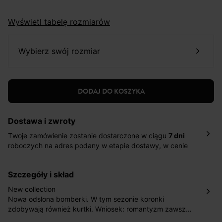
Wyświetl tabelę rozmiarów
wybierz swój rozmiar
DODAJ DO KOSZYKA
Dostawa i zwroty
Twoje zamówienie zostanie dostarczone w ciągu
7 dni
roboczych na adres podany w etapie dostawy, w cenie
10,90 zł za standardową dostawę Inpost. Dostarczamy
również w ciągu 2 dni roboczych za 39,90 PLN za
szczegóły i skład
pośrednictwem DHL Express.
Nowość: Zamówienia dostarczamy w ciągu 4-6 dni
New collection
roboczych do wybranego przez Ciebie paczkomatu , a
Nowa odsłona bomberki. W tym sezonie koronki
koszt przesyłki wynosi 9,40 zł.
zdobywają również kurtki. Wniosek: romantyzm zawsze
wygrywa! Można wyobrazić sobie total look z koronką
Masz
30 dn
i od daty otrzymania produktów na ich zwrot