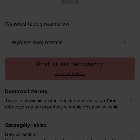
Wyświetl tabelę rozmiarów
wybierz swój rozmiar
Produkt jest niedostępny
Zobacz całość
Dostawa i zwroty
Twoje zamówienie zostanie dostarczone w ciągu
7 dni
roboczych na adres podany w etapie dostawy, w cenie
10,90 zł za standardową dostawę Inpost. Dostarczamy
również w ciągu 2 dni roboczych za 39,90 PLN za
szczegóły i skład
pośrednictwem DHL Express.
Nowość: Zamówienia dostarczamy w ciągu 4-6 dni
New collection
roboczych do wybranego przez Ciebie paczkomatu , a