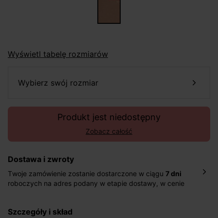
Wyświetl tabelę rozmiarów
wybierz swój rozmiar
Produkt jest niedostępny
Zobacz całość
Dostawa i zwroty
Twoje zamówienie zostanie dostarczone w ciągu
7 dni
roboczych na adres podany w etapie dostawy, w cenie
10,90 zł za standardową dostawę Inpost. Dostarczamy
również w ciągu 2 dni roboczych za 39,90 PLN za
szczegóły i skład
pośrednictwem DHL Express.