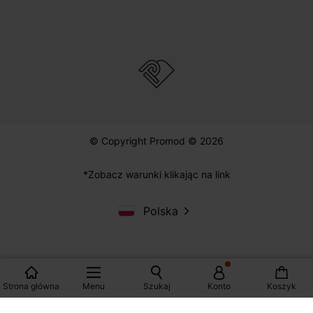
© Copyright Promod © 2026
*Zobacz warunki klikając na link
Polska
Strona główna
Menu
Szukaj
Konto
Koszyk