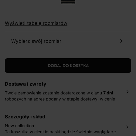
Wyświetl tabelę rozmiarów
wybierz swój rozmiar
DODAJ DO KOSZYKA
Dostawa i zwroty
Twoje zamówienie zostanie dostarczone w ciągu
7 dni
roboczych na adres podany w etapie dostawy, w cenie
10,90 zł za standardową dostawę Inpost. Dostarczamy
również w ciągu 2 dni roboczych za 39,90 PLN za
szczegóły i skład
pośrednictwem DHL Express.
Nowość: Zamówienia dostarczamy w ciągu 4-6 dni
New collection
roboczych do wybranego przez Ciebie paczkomatu , a
Ta koszulka w cienkie paski będzie świetnie wyglądać z