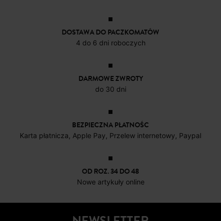
55,50 ZŁ
26,50 ZŁ
83,50 ZŁ
51,0
DOSTAWA DO PACZKOMATÓW
4 do 6 dni roboczych
DARMOWE ZWROTY
do 30 dni
BEZPIECZNA PŁATNOŚC
Karta płatnicza, Apple Pay, Przelew internetowy, Paypal
OD ROZ. 34 DO 48
Nowe artykuły online