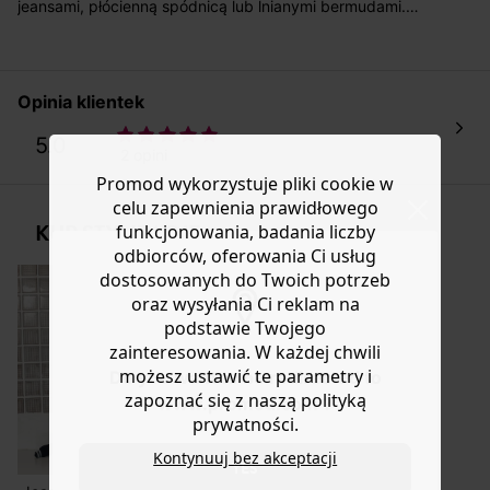
koszt przesyłki wynosi 9,40 zł.
jeansami, płócienną spódnicą lub lnianymi bermudami.
Uwielbiamy jej miękkość dzięki 100% bawełnianemu
Masz
30 dn
i od daty otrzymania produktów na ich zwrot
dżersejowi, który jest miękki i gruby. Prosty krój.
lub wymianę.
Kontrastowy okrągły dekolt. Obniżona linia ramion.
Pomoc
Zawiera bawełnę pochodzącą z ekologicznej uprawy,
Opinia klientek
bez pestycydów, nawozów chemicznych i GMO.
5.0
2 opini
Promod wykorzystuje pliki cookie w
celu zapewnienia prawidłowego
KUP STYLIZACJĘ
funkcjonowania, badania liczby
odbiorców, oferowania Ci usług
dostosowanych do Twoich potrzeb
oraz wysyłania Ci reklam na
podstawie Twojego
zainteresowania. W każdej chwili
możesz ustawić te parametry i
Do you want to be redirected to
zapoznać się z naszą polityką
www.promod.com ?
prywatności.
Kontynuuj bez akceptacji
YES