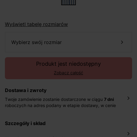
Wyświetl tabelę rozmiarów
wybierz swój rozmiar
Produkt jest niedostępny
Zobacz całość
Dostawa i zwroty
Twoje zamówienie zostanie dostarczone w ciągu
7 dni
roboczych na adres podany w etapie dostawy, w cenie
10,90 zł za standardową dostawę Inpost. Dostarczamy
również w ciągu 2 dni roboczych za 39,90 PLN za
szczegóły i skład
pośrednictwem DHL Express.
Nowość: Zamówienia dostarczamy w ciągu 4-6 dni