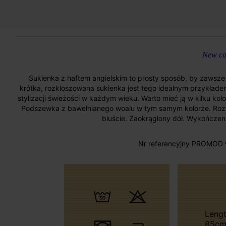
New col
Sukienka z haftem angielskim to prosty sposób, by zawsze 
krótka, rozkloszowana sukienka jest tego idealnym przykładem
stylizacji świeżości w każdym wieku. Warto mieć ją w kilku kol
Podszewka z bawełnianego woalu w tym samym kolorze. Rozkl
biuście. Zaokrąglony dół. Wykończen
Nr referencyjny PROMOD 
Length approx
85c