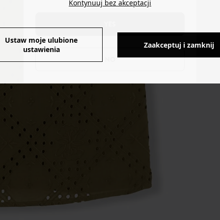
Kontynuuj bez akceptacji
YES
Ustaw moje ulubione
Zaakceptuj i zamknij
ustawienia
NO