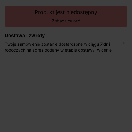
Produkt jest niedostępny
Zobacz całość
Dostawa i zwroty
Twoje zamówienie zostanie dostarczone w ciągu
7 dni
roboczych na adres podany w etapie dostawy, w cenie
10,90 zł za standardową dostawę Inpost. Dostarczamy
również w ciągu 2 dni roboczych za 39,90 PLN za
pośrednictwem DHL Express.
Nowość: Zamówienia dostarczamy w ciągu 4-6 dni
roboczych do wybranego przez Ciebie paczkomatu , a
koszt przesyłki wynosi 9,40 zł.
Masz
30 dn
i od daty otrzymania produktów na ich zwrot
lub wymianę.
Pomoc