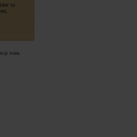
lder to
ne).
cji: Indie.