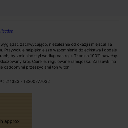
lection
wyglądać zachwycająco, niezależnie od okazji i miejsca! Ta
. Przywołuje najpiękniejsze wspomnienia dzieciństwa i dodaje
orach, by zmieniać styl według nastroju. Tkanina 100% bawełny.
oszowany krój. Cienkie, regulowane ramiączka. Zaszewki na
ie ozdobnymi przeszyciami ton w ton.
® : 211383 - 18200777032
m