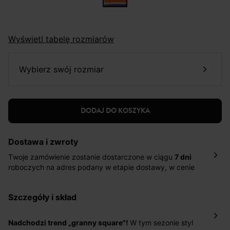
Wyświetl tabelę rozmiarów
wybierz swój rozmiar
DODAJ DO KOSZYKA
Dostawa i zwroty
Twoje zamówienie zostanie dostarczone w ciągu
7 dni
roboczych na adres podany w etapie dostawy, w cenie
10,90 zł za standardową dostawę Inpost. Dostarczamy
również w ciągu 2 dni roboczych za 39,90 PLN za
szczegóły i skład
pośrednictwem DHL Express.
Nowość: Zamówienia dostarczamy w ciągu 4-6 dni
roboczych do wybranego przez Ciebie paczkomatu , a
Nadchodzi trend „granny square"!
W tym sezonie styl