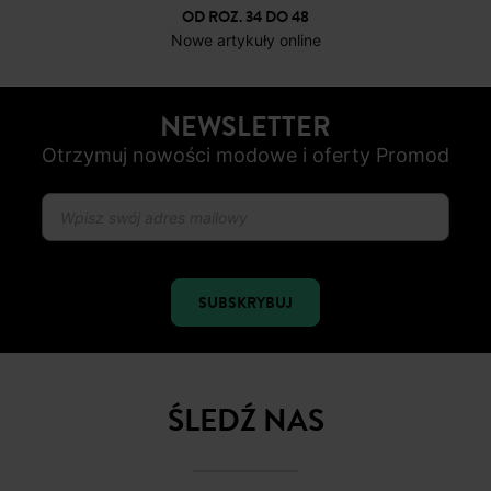
DARMOWE ZWROTY
do 30 dni
BEZPIECZNA PŁATNOŚC
Karta płatnicza, Apple Pay, Przelew internetowy, Paypal
OD ROZ. 34 DO 48
Nowe artykuły online
NEWSLETTER
Otrzymuj nowości modowe i oferty Promod