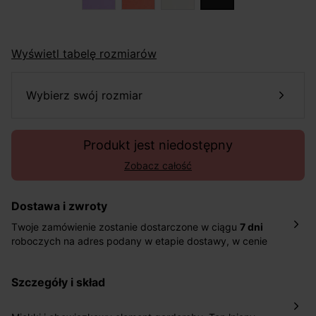
Wyświetl tabelę rozmiarów
wybierz swój rozmiar
Produkt jest niedostępny
Zobacz całość
Dostawa i zwroty
Twoje zamówienie zostanie dostarczone w ciągu
7 dni
roboczych na adres podany w etapie dostawy, w cenie
10,90 zł za standardową dostawę Inpost. Dostarczamy
również w ciągu 2 dni roboczych za 39,90 PLN za
szczegóły i skład
pośrednictwem DHL Express.
Nowość: Zamówienia dostarczamy w ciągu 4-6 dni
roboczych do wybranego przez Ciebie paczkomatu , a