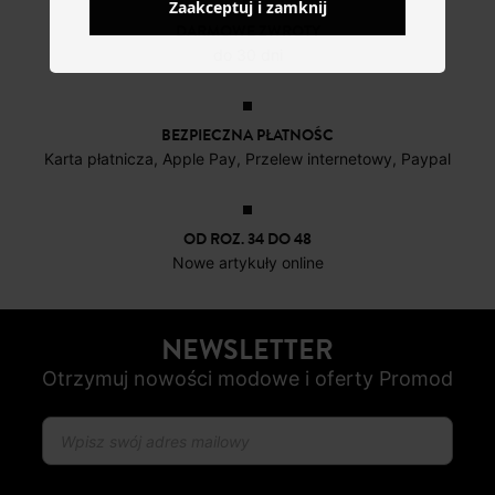
Zaakceptuj i zamknij
DARMOWE ZWROTY
do 30 dni
BEZPIECZNA PŁATNOŚC
Karta płatnicza, Apple Pay, Przelew internetowy, Paypal
OD ROZ. 34 DO 48
Nowe artykuły online
NEWSLETTER
Otrzymuj nowości modowe i oferty Promod